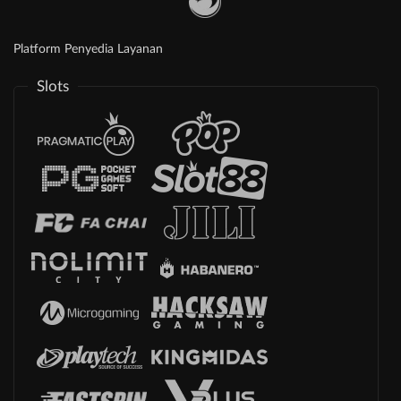
Platform Penyedia Layanan
Slots