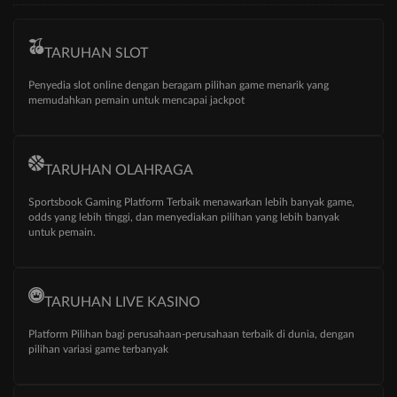
TARUHAN SLOT
Penyedia slot online dengan beragam pilihan game menarik yang
memudahkan pemain untuk mencapai jackpot
TARUHAN OLAHRAGA
Sportsbook Gaming Platform Terbaik menawarkan lebih banyak game,
odds yang lebih tinggi, dan menyediakan pilihan yang lebih banyak
untuk pemain.
TARUHAN LIVE KASINO
Platform Pilihan bagi perusahaan-perusahaan terbaik di dunia, dengan
pilihan variasi game terbanyak