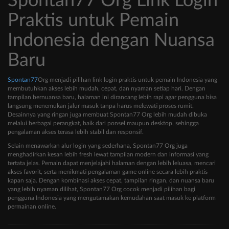
Spontan77 Org Link Login
Praktis untuk Pemain
Indonesia dengan Nuansa
Baru
Spontan77
Org menjadi pilihan link login praktis untuk pemain Indonesia yang
membutuhkan akses lebih mudah, cepat, dan nyaman setiap hari. Dengan
tampilan bernuansa baru, halaman ini dirancang lebih rapi agar pengguna bisa
langsung menemukan jalur masuk tanpa harus melewati proses rumit.
Desainnya yang ringan juga membuat Spontan77 Org lebih mudah dibuka
melalui berbagai perangkat, baik dari ponsel maupun desktop, sehingga
pengalaman akses terasa lebih stabil dan responsif.
Selain menawarkan alur login yang sederhana, Spontan77 Org juga
menghadirkan kesan lebih fresh lewat tampilan modern dan informasi yang
tertata jelas. Pemain dapat menjelajahi halaman dengan lebih leluasa, mencari
akses favorit, serta menikmati pengalaman game online secara lebih praktis
kapan saja. Dengan kombinasi akses cepat, tampilan ringan, dan nuansa baru
yang lebih nyaman dilihat, Spontan77 Org cocok menjadi pilihan bagi
pengguna Indonesia yang mengutamakan kemudahan saat masuk ke platform
permainan online.