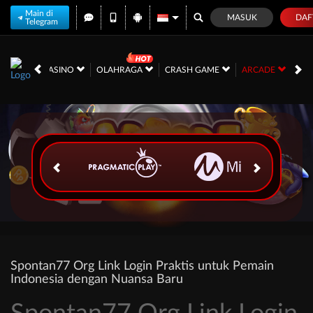
Main di
MASUK
DAF
Telegram
S
LIVE CASINO
OLAHRAGA
CRASH GAME
ARCADE
SA
SELAMAT KEPADA
xa*****b Telah Melakukan WD Sebesar 975.000
Spontan77 Org Link Login Praktis untuk Pemain
Indonesia dengan Nuansa Baru