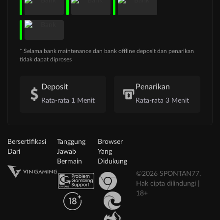
* Selama bank maintenance dan bank offline deposit dan penarikan
tidak dapat diproses
Deposit
Penarikan
Rata-rata 1 Menit
Rata-rata 3 Menit
Bersertifikasi
Tanggung
Browser
Dari
Jawab
Yang
Bermain
Didukung
©2026 SPONTAN77.
Hak cipta dilindungi |
18+