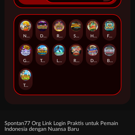
Nova Crash : The Legends of Power
Dart Fest
Ring of Hopeful
Scoop Blessing
Horse Racing
Fruit Roulette Slots
Ghost Busters
Treasure of Pirate
Lagend of Shooter
Real Slap
Drop Racing
Bomb Defusal
Treasure Land
Spontan77 Org Link Login Praktis untuk Pemain
Indonesia dengan Nuansa Baru