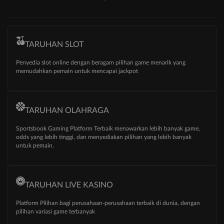
TARUHAN SLOT
Penyedia slot online dengan beragam pilihan game menarik yang
memudahkan pemain untuk mencapai jackpot
TARUHAN OLAHRAGA
Sportsbook Gaming Platform Terbaik menawarkan lebih banyak game,
odds yang lebih tinggi, dan menyediakan pilihan yang lebih banyak
untuk pemain.
TARUHAN LIVE KASINO
Platform Pilihan bagi perusahaan-perusahaan terbaik di dunia, dengan
pilihan variasi game terbanyak