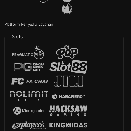
Platform Penyedia Layanan
Slots