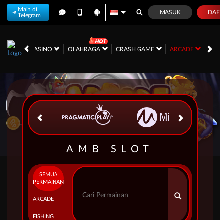
Main di
MASUK
DAF
Telegram
S
LIVE CASINO
OLAHRAGA
CRASH GAME
ARCADE
SA
SELAMAT KEPADA
wu***9 Telah Melakukan WD Sebesar 8.760.000
AMB SLOT
SEMUA
PERMAINAN
ARCADE
FISHING