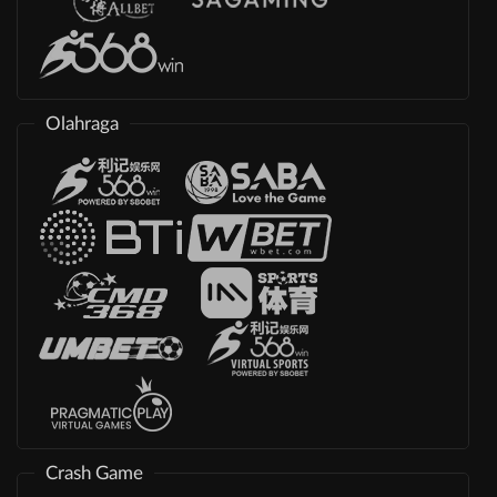
Olahraga
Crash Game