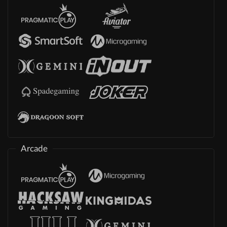
Arcade