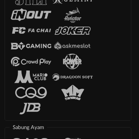
Sabung Ayam