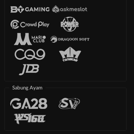
Sabung Ayam