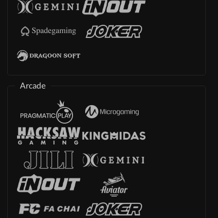
Arcade