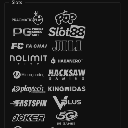
Slots