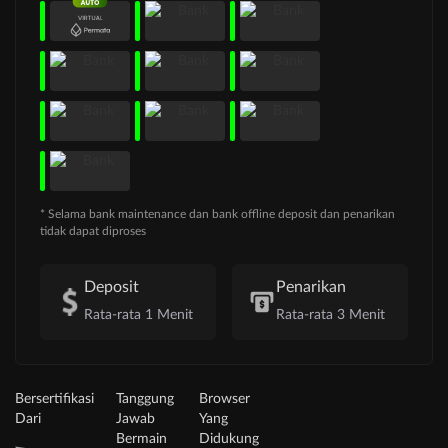
* Selama bank maintenance dan bank offline deposit dan penarikan
tidak dapat diproses
Deposit
Penarikan
Rata-rata 1 Menit
Rata-rata 3 Menit
Bersertifikasi
Tanggung
Browser
Dari
Jawab
Yang
Bermain
Didukung