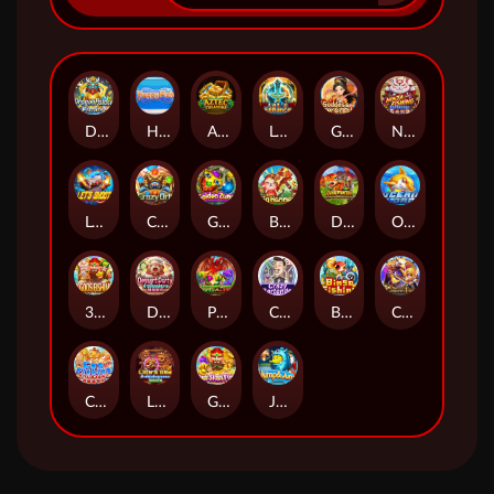
Dragon Palace Fishing
Happy Fish
Aztec Treasure
Let's Enhance
Goddess or Crash
Ninja Fishing
Let's Shoot
Crazy Orb
Golden Zuma
Big Hammer
Dino Hunter
Ocean Lord
3 Gods Fishing
Dessert Party
Plants vs. Dinos
Crazy Bartender
Bingo Fishing
Conqueror's Treasure
Cat Fishing
Lion's Orb
Gods Slash Fish
Jump & Jump