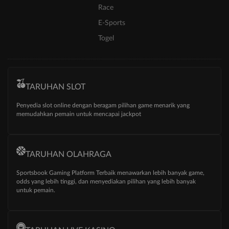
Race
E-Sports
Togel
TARUHAN SLOT
Penyedia slot online dengan beragam pilihan game menarik yang
memudahkan pemain untuk mencapai jackpot
TARUHAN OLAHRAGA
Sportsbook Gaming Platform Terbaik menawarkan lebih banyak game,
odds yang lebih tinggi, dan menyediakan pilihan yang lebih banyak
untuk pemain.