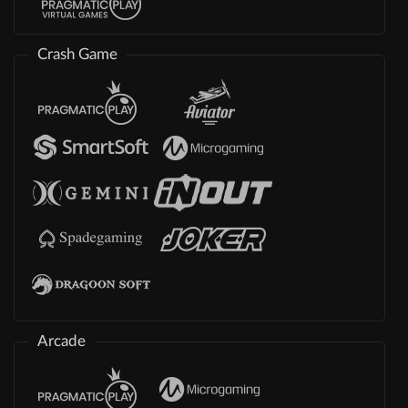
Crash Game
Arcade