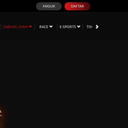
MASUK
DAFTAR
PROMOSI
SABUNG AYAM
RACE
E-SPORTS
TOGEL