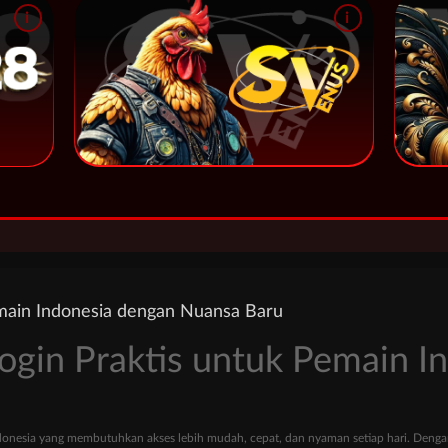
i
i
emain Indonesia dengan Nuansa Baru
ogin Praktis untuk Pemain I
Indonesia yang membutuhkan akses lebih mudah, cepat, dan nyaman setiap hari. Dengan