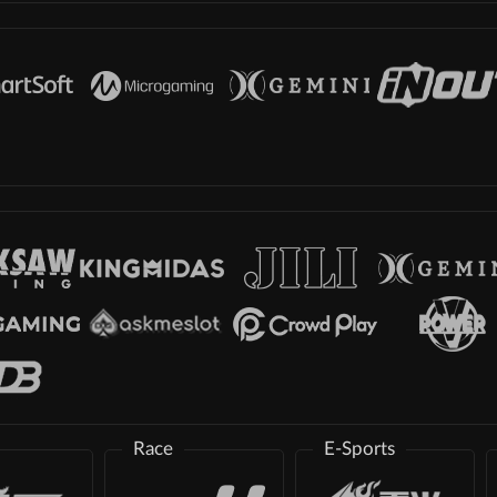
Race
E-Sports