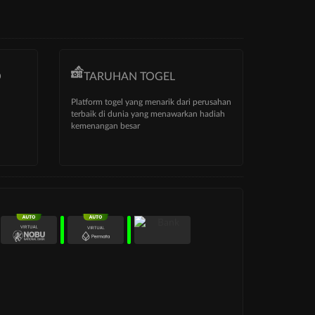
O
TARUHAN TOGEL
Platform togel yang menarik dari perusahan
terbaik di dunia yang menawarkan hadiah
kemenangan besar