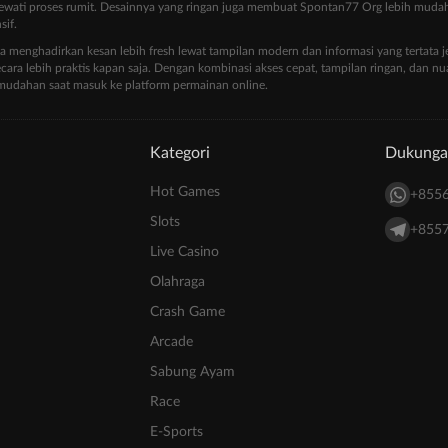
wati proses rumit. Desainnya yang ringan juga membuat Spontan77 Org lebih mudah 
sif.
 menghadirkan kesan lebih fresh lewat tampilan modern dan informasi yang tertata je
ecara lebih praktis kapan saja. Dengan kombinasi akses cepat, tampilan ringan, dan 
mudahan saat masuk ke platform permainan online.
Kategori
Dukung
Hot Games
+855
Slots
+855
Live Casino
Olahraga
Crash Game
Arcade
Sabung Ayam
Race
E-Sports