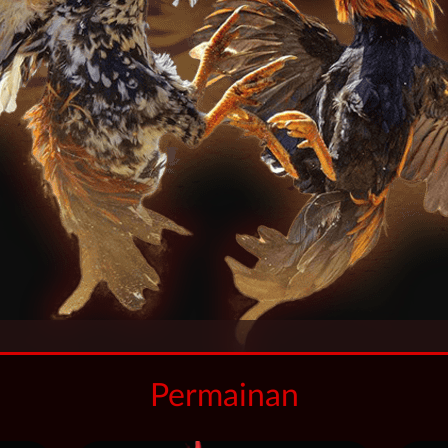
Permainan