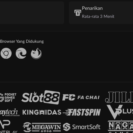
Penarikan
Rata-rata 3 Menit
Browser Yang Didukung