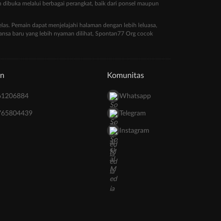
dibuka melalui berbagai perangkat, baik dari ponsel maupun
las. Pemain dapat menjelajahi halaman dengan lebih leluasa,
nuansa baru yang lebih nyaman dilihat, Spontan77 Org cocok
an
Komunitas
61206884
Whatsapp
765804439
Telegram
Instagram