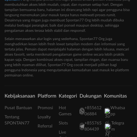
membutuhkan akses lebih mudah, cepat, dan nyaman setiap hari. Dengan
tampilan bernuansa baru, halaman ini dirancang lebih rapi agar pengguna bisa
langsung menemukan jalur masuk tanpa harus melewati proses rumit.
Desainnya yang ringan juga membuat Spontan77 Org lebih mudah dibuka
melalui berbagai perangkat, baik dari ponsel maupun desktop, sehingga
pengalaman akses terasa lebih stabil dan responsif.
Selain menawarkan alur login yang sederhana, Spontan77 Org juga
menghadirkan kesan lebih fresh lewat tampilan modern dan informasi yang
tertata jelas. Pemain dapat menjelajahi halaman dengan lebih leluasa, mencari
akses favorit, serta menikmati pengalaman game online secara lebih praktis
kapan saja. Dengan kombinasi akses cepat, tampilan ringan, dan nuansa baru
yang lebih nyaman dilihat, Spontan77 Org cocok menjadi pilihan bagi
pengguna Indonesia yang mengutamakan kemudahan saat masuk ke platform
permainan online.
Kebijaksanaan
Platform
Kategori
Dukungan
Komunitas
Pusat Bantuan
Promosi
Hot
+855612
Whatsa
Games
06884
pp
Tentang
Loyalty
SPONTAN77
Slots
+855765
Telegra
Referral
804439
m
Live