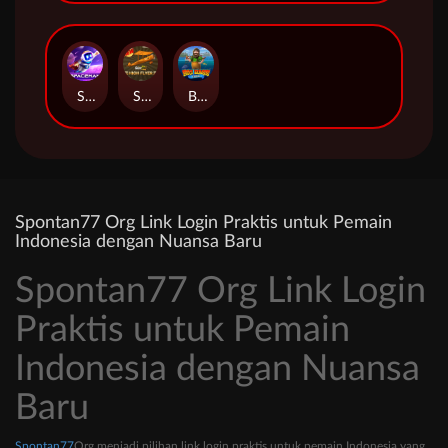
Spaceman
Slot88 High Flyer
Big Bass Crash
Spontan77 Org Link Login Praktis untuk Pemain
Indonesia dengan Nuansa Baru
Spontan77 Org Link Login
Praktis untuk Pemain
Indonesia dengan Nuansa
Baru
Spontan77
Org menjadi pilihan link login praktis untuk pemain Indonesia yang