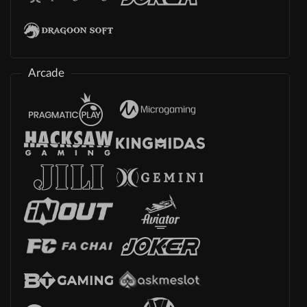
Arcade