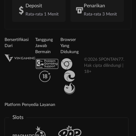
Deposit
Penarikan
Rata-rata 1 Menit
Rata-rata 3 Menit
Bersertifikasi
Tanggung
Browser
Dari
Jawab
Yang
Bermain
Didukung
©2026 SPONTAN77.
Hak cipta dilindungi |
18+
Platform Penyedia Layanan
Slots