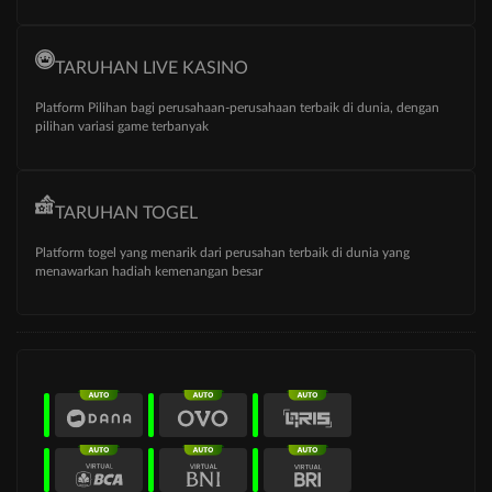
TARUHAN LIVE KASINO
Platform Pilihan bagi perusahaan-perusahaan terbaik di dunia, dengan
pilihan variasi game terbanyak
TARUHAN TOGEL
Platform togel yang menarik dari perusahan terbaik di dunia yang
menawarkan hadiah kemenangan besar