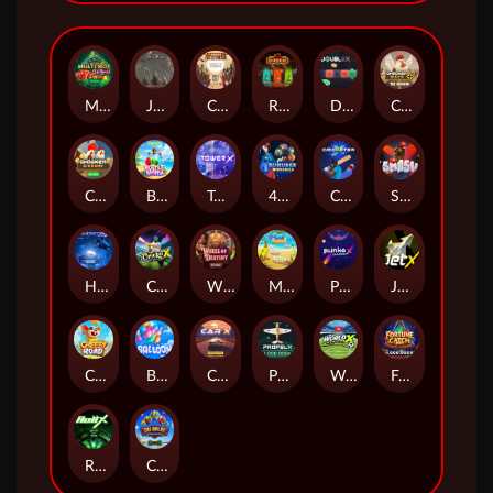
Multi Hot Wheel
JetX3
Crash Duel X
RodeoX
DoubleX
ChickenWays
Chicken Highway
Bottle Mania
TowerX
4 Bonuses Bonanza
CricketerX
Smash X
HelicopterX
CricketX
Wheel Of Destiny
MineIsland
PlinkoXClassic
JetX
Cheesy Road
Balloon
CarX
PropelX
World Champion X
Fortune Catch
RollX
CaiBalaoCappadocia