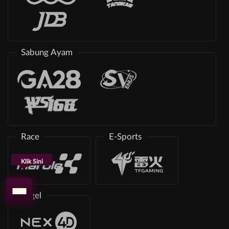
Sabung Ayam
Race
E-Sports
Klik Sini
Togel