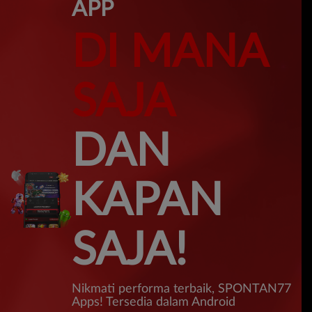
APP
DI MANA
SAJA
DAN
KAPAN
SAJA!
Nikmati performa terbaik, SPONTAN77
Apps! Tersedia dalam Android