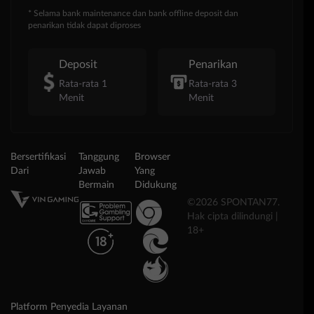
* Selama bank maintenance dan bank offline deposit dan
penarikan tidak dapat diproses
Deposit
Penarikan
Rata-rata 1
Rata-rata 3
Menit
Menit
Bersertifikasi
Tanggung
Browser
Dari
Jawab
Yang
Bermain
Didukung
©2026 SPONTAN77.
Hak cipta dilindungi |
18+
Platform Penyedia Layanan