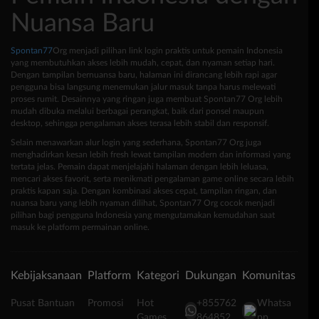
Nuansa Baru
Spontan77
Org menjadi pilihan link login praktis untuk pemain Indonesia
yang membutuhkan akses lebih mudah, cepat, dan nyaman setiap hari.
Dengan tampilan bernuansa baru, halaman ini dirancang lebih rapi agar
pengguna bisa langsung menemukan jalur masuk tanpa harus melewati
proses rumit. Desainnya yang ringan juga membuat Spontan77 Org lebih
mudah dibuka melalui berbagai perangkat, baik dari ponsel maupun
desktop, sehingga pengalaman akses terasa lebih stabil dan responsif.
Selain menawarkan alur login yang sederhana, Spontan77 Org juga
menghadirkan kesan lebih fresh lewat tampilan modern dan informasi yang
tertata jelas. Pemain dapat menjelajahi halaman dengan lebih leluasa,
mencari akses favorit, serta menikmati pengalaman game online secara lebih
praktis kapan saja. Dengan kombinasi akses cepat, tampilan ringan, dan
nuansa baru yang lebih nyaman dilihat, Spontan77 Org cocok menjadi
pilihan bagi pengguna Indonesia yang mengutamakan kemudahan saat
masuk ke platform permainan online.
Kebijaksanaan
Platform
Kategori
Dukungan
Komunitas
Pusat Bantuan
Promosi
Hot
+855762
Whatsa
Games
864852
pp