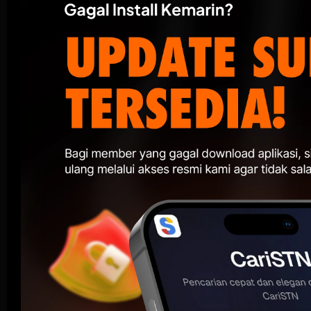
Olahraga
Crash Game