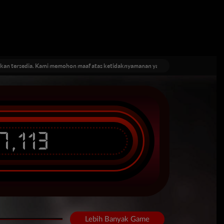
rsedia. Kami memohon maaf atas ketidaknyamanan yang mungkin ditimbulkan.
Peme
7,113
Lebih Banyak Game