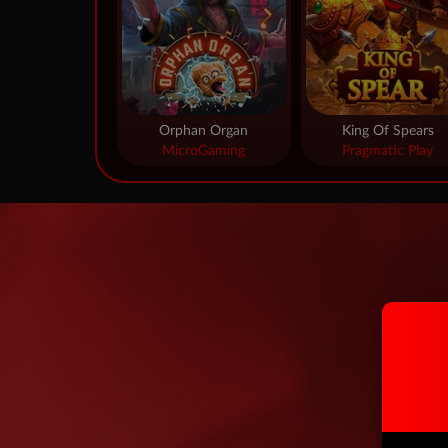
Orphan Organ
King Of Spears
MicroGaming
Pragmatic Play