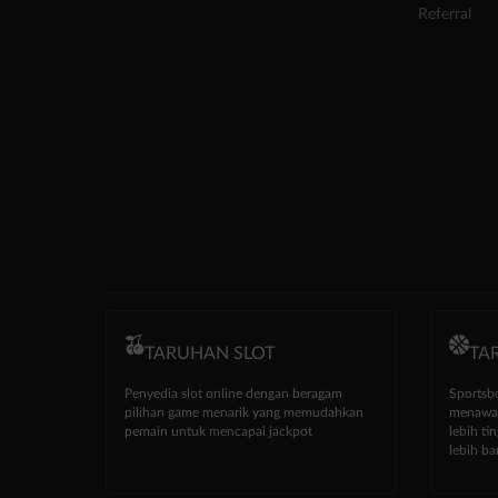
Referral
TARUHAN SLOT
TA
Penyedia slot online dengan beragam
Sportsb
pilihan game menarik yang memudahkan
menawar
pemain untuk mencapai jackpot
lebih ti
lebih b