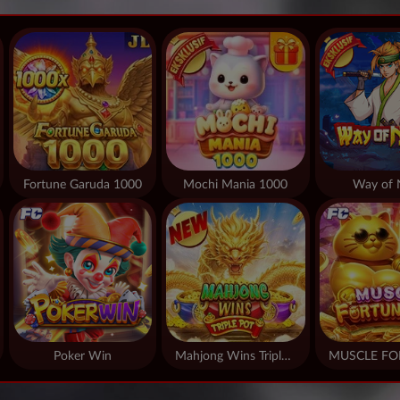
Fortune Garuda 1000
Mochi Mania 1000
Way of 
Poker Win
Mahjong Wins Triple Pot