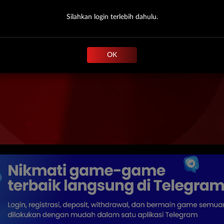
Silahkan login terlebih dahulu.
OK