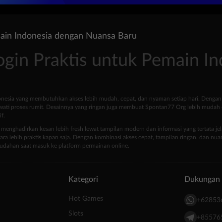
main Indonesia dengan Nuansa Baru
gin Praktis untuk Pemain I
donesia yang membutuhkan akses lebih mudah, cepat, dan nyaman setiap hari. Dengan 
ti proses rumit. Desainnya yang ringan juga membuat Spontan77 Org lebih mudah d
f.
enghadirkan kesan lebih fresh lewat tampilan modern dan informasi yang tertata jel
ara lebih praktis kapan saja. Dengan kombinasi akses cepat, tampilan ringan, dan nu
dahan saat masuk ke platform permainan online.
Kategori
Dukungan
Hot Games
+62853
Slots
+85576