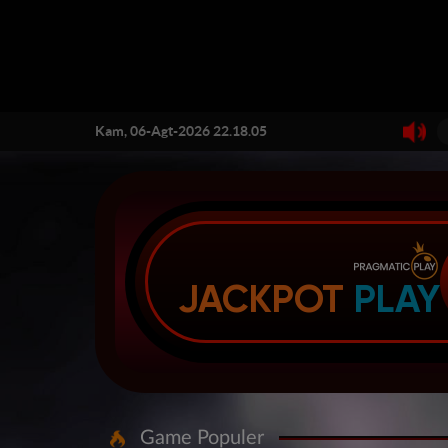
Kam, 06-Agt-2026 22.18.05
Pemeliharaan Terjadwal: PP Virtual Sports pada 30-Jun-2026 dari 14.59.59 sampai 
JACKPOT
PLAY
Game Populer