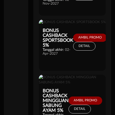
Nov-2027
BONUS
CASHBACK
AMBIL PROMO
SPORTSBOOK
5%
DETAIL
Tanggal akhir:
02-
Apr-2027
BONUS
CASHBACK
MINGGUAN
AMBIL PROMO
SABUNG
DETAIL
AYAM 5%