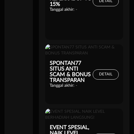
DETAIL
15%
Tanggal akhir:
-
SPONTAN77
SITUS ANTI
SCAM & BONUS
DETAIL
TRANSPARAN
Tanggal akhir:
-
EVENT SPESIAL,
NAIK LEVEL