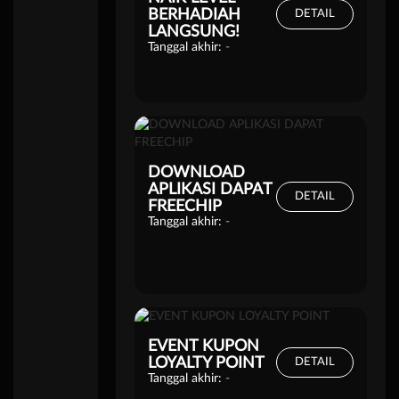
BERHADIAH
DETAIL
LANGSUNG!
Tanggal akhir:
-
DOWNLOAD
APLIKASI DAPAT
DETAIL
FREECHIP
Tanggal akhir:
-
EVENT KUPON
LOYALTY POINT
DETAIL
Tanggal akhir:
-