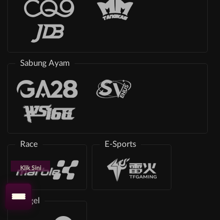
Sabung Ayam
Race
E-Sports
Klik Sini
Togel