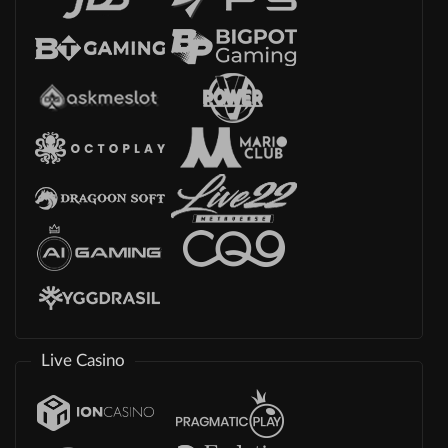
Live Casino