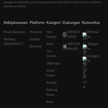
pengguna Indonesia yang mengutamakan kemudahan saat masuk ke platform
permainan online.
Kebijaksanaan
Platform
Kategori
Dukungan
Komunitas
Pusat Bantuan
Promosi
Hot
+855613
Whatsa
Games
74350
pp
Tentang
Loyalty
SPONTAN77
Slots
+855765
Telegra
Referral
804439
m
Live
Casino
Instagra
m
Olahraga
Crash
Game
Arcade
Sabung
Ayam
Race