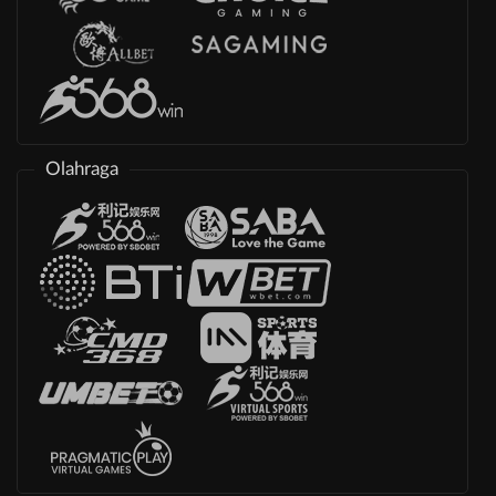
Olahraga