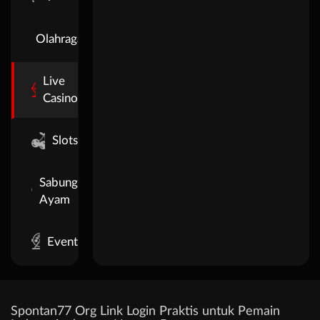
Olahraga
Live
Casino
Slots
Sabung
Ayam
Event
Spontan77 Org Link Login Praktis untuk Pemain