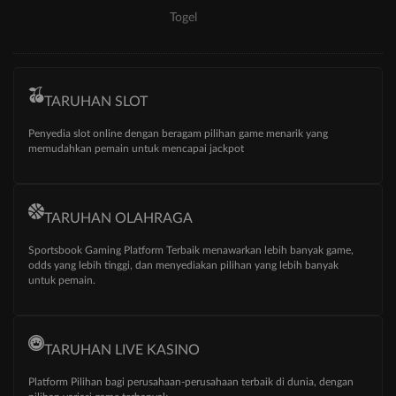
Togel
TARUHAN SLOT
Penyedia slot online dengan beragam pilihan game menarik yang
memudahkan pemain untuk mencapai jackpot
TARUHAN OLAHRAGA
Sportsbook Gaming Platform Terbaik menawarkan lebih banyak game,
odds yang lebih tinggi, dan menyediakan pilihan yang lebih banyak
untuk pemain.
TARUHAN LIVE KASINO
Platform Pilihan bagi perusahaan-perusahaan terbaik di dunia, dengan