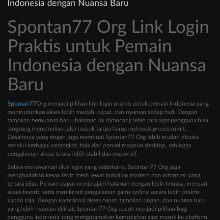
Indonesia dengan Nuansa Baru
Spontan77 Org Link Login
Praktis untuk Pemain
Indonesia dengan Nuansa
Baru
Spontan77
Org menjadi pilihan link login praktis untuk pemain Indonesia yang
membutuhkan akses lebih mudah, cepat, dan nyaman setiap hari. Dengan
tampilan bernuansa baru, halaman ini dirancang lebih rapi agar pengguna bisa
langsung menemukan jalur masuk tanpa harus melewati proses rumit.
Desainnya yang ringan juga membuat Spontan77 Org lebih mudah dibuka
melalui berbagai perangkat, baik dari ponsel maupun desktop, sehingga
pengalaman akses terasa lebih stabil dan responsif.
Selain menawarkan alur login yang sederhana, Spontan77 Org juga
menghadirkan kesan lebih fresh lewat tampilan modern dan informasi yang
tertata jelas. Pemain dapat menjelajahi halaman dengan lebih leluasa, mencari
akses favorit, serta menikmati pengalaman game online secara lebih praktis
kapan saja. Dengan kombinasi akses cepat, tampilan ringan, dan nuansa baru
yang lebih nyaman dilihat, Spontan77 Org cocok menjadi pilihan bagi
pengguna Indonesia yang mengutamakan kemudahan saat masuk ke platform