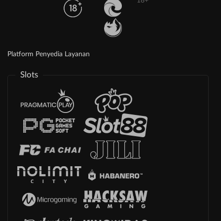
18+
Platform Penyedia Layanan
Slots