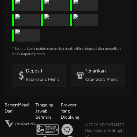
* Selama bank maintenance dan bank offline deposit dan penarikan
tidak dapat diproses
Deposit
Penarikan
Rata-rata 1 Menit
Rata-rata 3 Menit
Bersertifikasi
Tanggung
Browser
Dari
Jawab
Yang
Bermain
Didukung
©2026 SPONTAN77.
Hak cipta dilindungi |