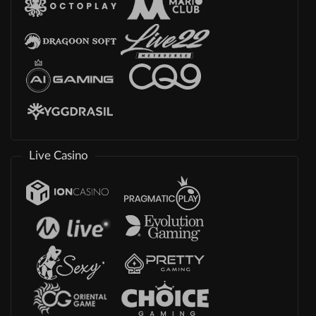
Live Casino