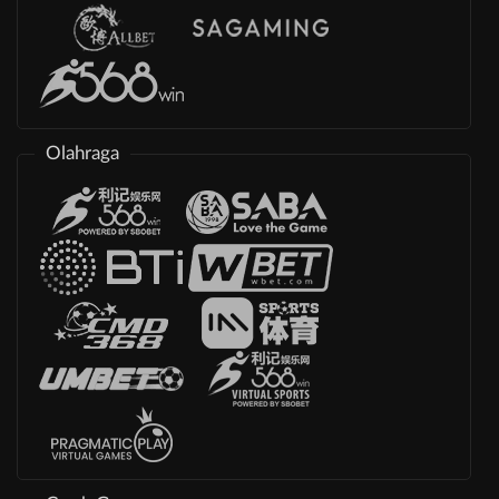
Olahraga