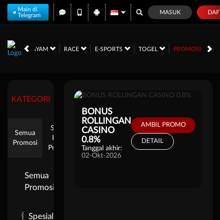
Main di
MASUK
DAF
Telegram
PROMOSI
SABUNG AYAM
RACE
E-SPORTS
TOGEL
SELAMAT KEPADA
ki*****q Telah Melakukan WD Sebesar 5.500.000
KATEGORI
BONUS
ROLLINGAN
AMBIL PROMO
Semua
CASINO
Semua
Event
0.8%
DETAIL
Promosi
Provider
Tanggal akhir:
02-Okt-2026
Semua
Promosi
Spesial