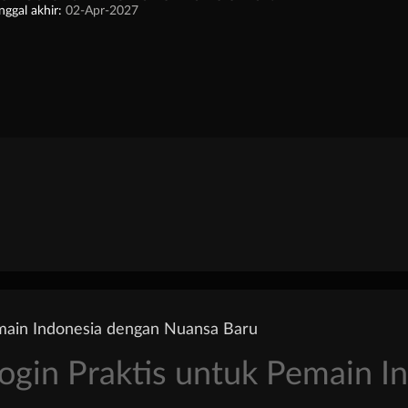
nggal akhir:
02-Apr-2027
emain Indonesia dengan Nuansa Baru
ogin Praktis untuk Pemain I