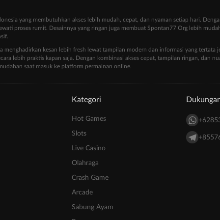
Indonesia yang membutuhkan akses lebih mudah, cepat, dan nyaman setiap hari. Dengan
wati proses rumit. Desainnya yang ringan juga membuat Spontan77 Org lebih mudah 
sif.
 menghadirkan kesan lebih fresh lewat tampilan modern dan informasi yang tertata je
ecara lebih praktis kapan saja. Dengan kombinasi akses cepat, tampilan ringan, dan 
mudahan saat masuk ke platform permainan online.
Kategori
Dukunga
Hot Games
+6285
Slots
+8557
Live Casino
Olahraga
Crash Game
Arcade
Sabung Ayam