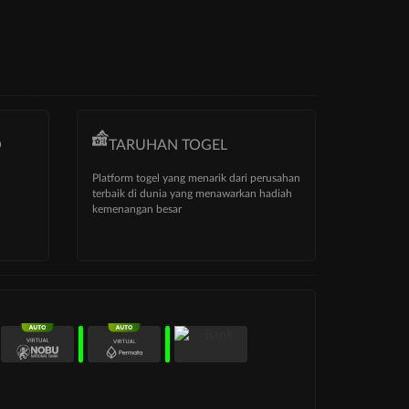
O
TARUHAN TOGEL
Platform togel yang menarik dari perusahan
terbaik di dunia yang menawarkan hadiah
kemenangan besar