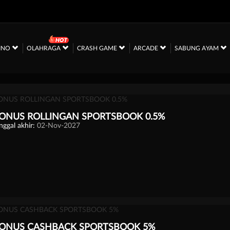
SINO
OLAHRAGA
CRASH GAME
ARCADE
SABUNG AYAM
ONUS ROLLINGAN SPORTSBOOK 0.5%
nggal akhir:
02-Nov-2027
ONUS CASHBACK SPORTSBOOK 5%