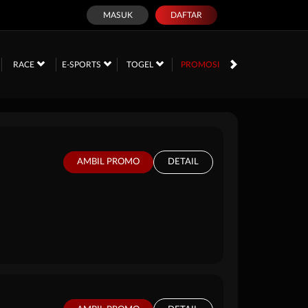
MASUK
DAFTAR
PROMOSI
RACE
E-SPORTS
TOGEL
AMBIL PROMO
DETAIL