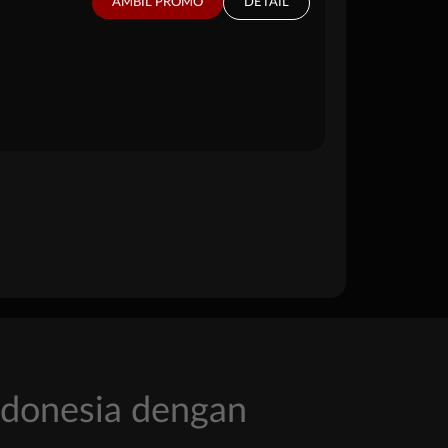
AMBIL PROMO
DETAIL
ndonesia dengan