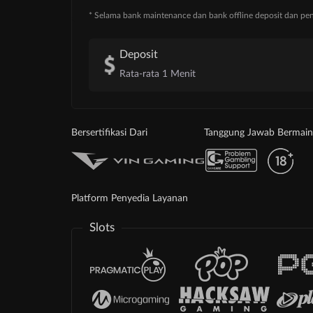
* Selama bank maintenance dan bank offline deposit dan pen
Deposit
Rata-rata 1 Menit
Bersertifikasi Dari
Tanggung Jawab Bermain
Platform Penyedia Layanan
Slots