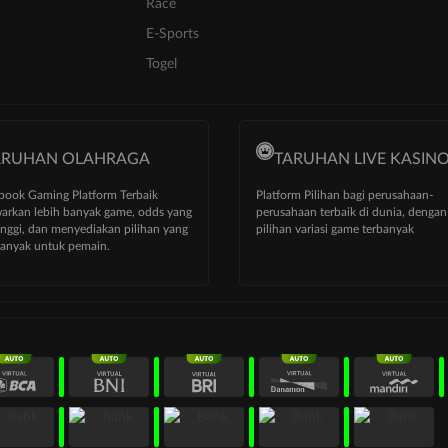
Race
E-Sports
Togel
ARUHAN OLAHRAGA
TARUHAN LIVE KASIN
book Gaming Platform Terbaik
Platform Pilihan bagi perusahaan-
rkan lebih banyak game, odds yang
perusahaan terbaik di dunia, dengan
tinggi, dan menyediakan pilihan yang
pilihan variasi game terbanyak
banyak untuk pemain.