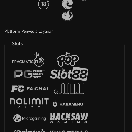
Platform Penyedia Layanan
Slots