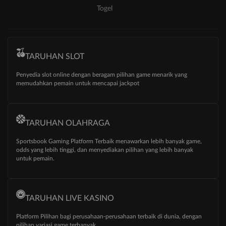
Togel
TARUHAN SLOT
Penyedia slot online dengan beragam pilihan game menarik yang
memudahkan pemain untuk mencapai jackpot
TARUHAN OLAHRAGA
Sportsbook Gaming Platform Terbaik menawarkan lebih banyak game,
odds yang lebih tinggi, dan menyediakan pilihan yang lebih banyak
untuk pemain.
TARUHAN LIVE KASINO
Platform Pilihan bagi perusahaan-perusahaan terbaik di dunia, dengan
pilihan variasi game terbanyak