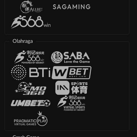
Olahraga