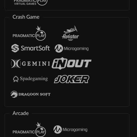
Crash Game
Arcade