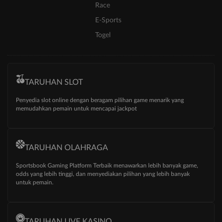
Race
E-Sports
Togel
TARUHAN SLOT
Penyedia slot online dengan beragam pilihan game menarik yang
memudahkan pemain untuk mencapai jackpot
TARUHAN OLAHRAGA
Sportsbook Gaming Platform Terbaik menawarkan lebih banyak game,
odds yang lebih tinggi, dan menyediakan pilihan yang lebih banyak
untuk pemain.
TARUHAN LIVE KASINO