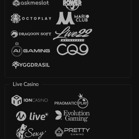
Live Casino