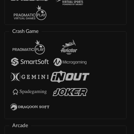
Crash Game
Arcade