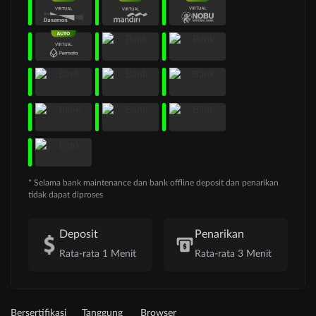
* Selama bank maintenance dan bank offline deposit dan penarikan
tidak dapat diproses
Deposit
Penarikan
Rata-rata 1 Menit
Rata-rata 3 Menit
Bersertifikasi
Tanggung
Browser