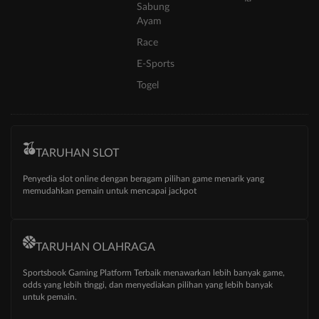
Sabung
Ayam
Race
E-Sports
Togel
TARUHAN SLOT
Penyedia slot online dengan beragam pilihan game menarik yang
memudahkan pemain untuk mencapai jackpot
TARUHAN OLAHRAGA
Sportsbook Gaming Platform Terbaik menawarkan lebih banyak game,
odds yang lebih tinggi, dan menyediakan pilihan yang lebih banyak
untuk pemain.