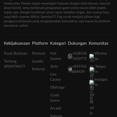
tertata jelas. Pemain dapat menjelajahi halaman dengan lebih leluasa, mencari
akses favorit, serta menikmati pengalaman game online secara lebih praktis
kapan saja. Dengan kombinasi akses cepat, tampilan ringan, dan nuansa baru
yang lebih nyaman dilihat, Spontan77 Org cocok menjadi pilihan bagi
pengguna Indonesia yang mengutamakan kemudahan saat masuk ke platform
permainan online.
Kebijaksanaan
Platform
Kategori
Dukungan
Komunitas
Pusat Bantuan
Promosi
Hot
+628536
Whatsa
Games
7650775
pp
Tentang
Loyalty
SPONTAN77
Slots
+855765
Telegra
Referral
804439
m
Live
Casino
Instagra
m
Olahraga
Crash
Game
Arcade
Sabung