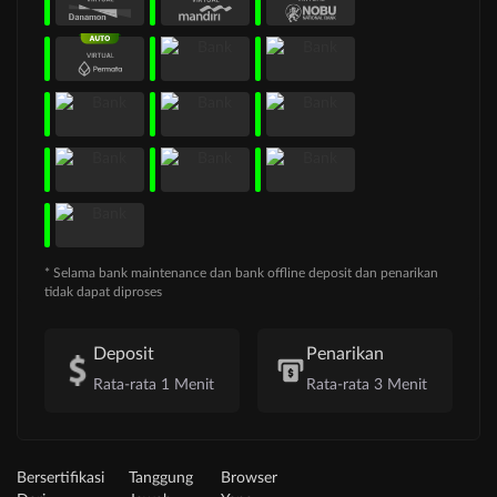
* Selama bank maintenance dan bank offline deposit dan penarikan
tidak dapat diproses
Deposit
Penarikan
Rata-rata 1 Menit
Rata-rata 3 Menit
Bersertifikasi
Tanggung
Browser