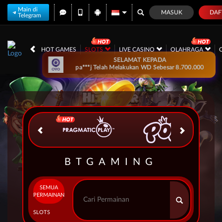
Main di
MASUK
DAF
Telegram
IDR
12,743,303,
HOT GAMES
SLOTS
LIVE CASINO
OLAHRAGA
SELAMAT KEPADA
pa***j Telah Melakukan WD Sebesar 8.700.000
BTGAMING
SEMUA
PERMAINAN
SLOTS