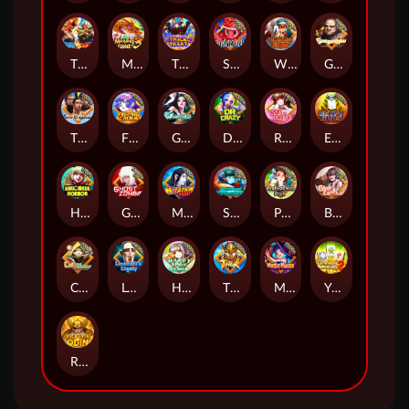
Thor vs Loki
Mahjong Gold 3
TRICK OR TREAT
Sushi Match
Wilderness Hunting
Gaogashou
Three Kingdoms
Fighting Academy
Gumiho
DR. Crazy
Run Date
Egypt Gods
Halloween Horror
Ghost Zombie
Mutation fish
Star Cruise
Prehistoric Park
Beer Carnival
Cat VS Mouse
Lovecraft's Legacy
Happy Fruit Stand
THOR
Magic House
Yuanbao Mahjong2
Ragnarok Odin