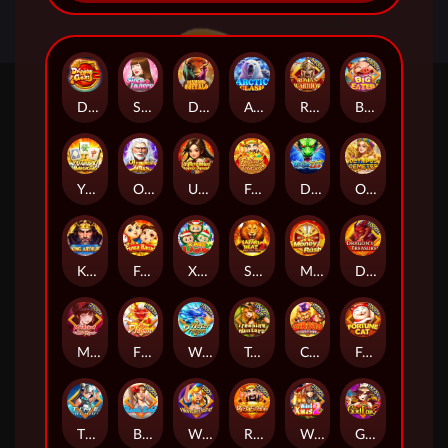
Dragon Gem2
Since I'm here
Diamond buffalo
Arctic Clash
ROMAN WARRIOR
Big Eater
Yuanbao Mahjong
Olympus - Zeus
Unparalleled Phoenix Dynasty
Fortune's Treasure
Dragon777
OLYMPUS DEMETER
KING ARTHUR
Fuwa Baoxi
X'Mas LABUBU
SAFARI HEAT 2-MULTIPLY FUN
Money Rush
Dragon’s Treasures
Mansion Battle Royale
Fire Dragon
Water Dragon
Treasure Hunters
Circus-Lucky Mix
Fortune Cat
Time Machine
Beach Baby
Wonderland
Rich Fortune
Weird Xmas2
Gold Fairy 2