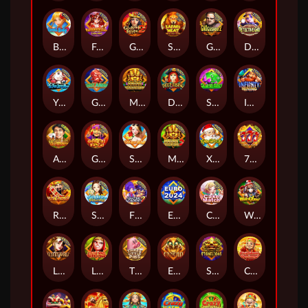
Beach Baby2
Fortunate Lion-Lucky Mix
Gods of Egypt2
SAFARI HEAT-MULTIPLY FUN
Gaogashou2 MULTIPLY FUN
Detective Girl
Yu Yue Long Men
Ghost Mansion
Mayan Adventure
Deep Rising
Slime Gem
Infinity Mining
All for the Winner
Gong Xi Fa Cai
Sugar Bar
Mayan Adventure2
X'mas Gift City
777-CLASSIC STYLE
Rich Fortune 2
Songkran Festival
Fighting Academy 2
EURO2024
CakeMatch
Weird Xmas
LUXURY WORLD
Little Red Riding Hood
Three Little Pigs
Ennead
Stonelions
Cai Shen Arrives!