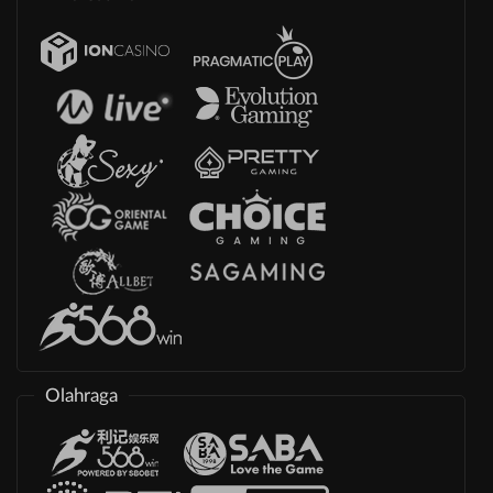
Olahraga