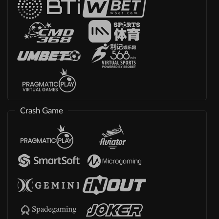
Crash Game