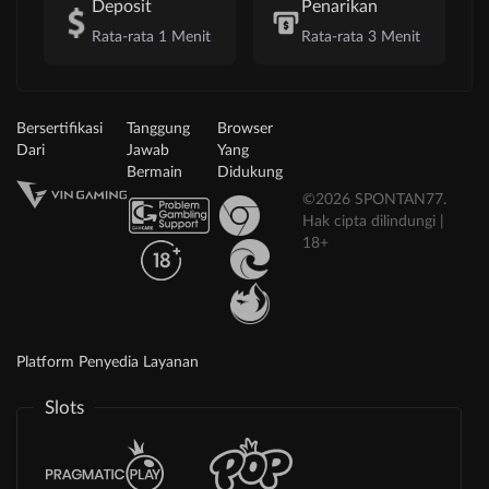
Deposit
Penarikan
Rata-rata 1 Menit
Rata-rata 3 Menit
Bersertifikasi
Tanggung
Browser
Dari
Jawab
Yang
Bermain
Didukung
©2026 SPONTAN77.
Hak cipta dilindungi |
18+
Platform Penyedia Layanan
Slots