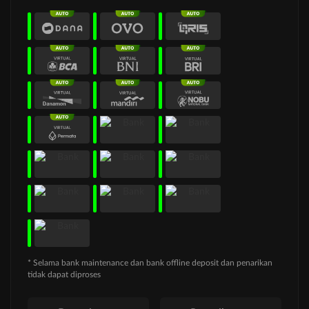
* Selama bank maintenance dan bank offline deposit dan penarikan
tidak dapat diproses