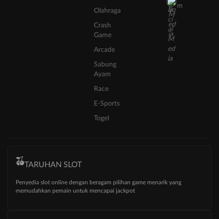
m
Olahraga
Crash
Game
Arcade
Sabung
Ayam
Race
E-Sports
Togel
TARUHAN SLOT
Penyedia slot online dengan beragam pilihan game menarik yang
memudahkan pemain untuk mencapai jackpot