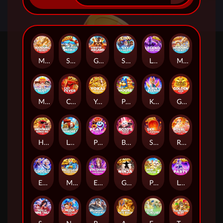
Mahjong Frenzy
Sharkalicious
Gods of Asgard
Sky Chasers
Legend of King Kong
Mahjong Frenzy : Tiles of Fortunes
Money Tree Slot
CNY Fever
Yokai Treasure
Paw House
Kirin Legends
Golden Lion
Highway Kings HD
Lost Paradise 2
Play If You Dare
Bozo's Trick
Sky Lantern
Royal Pastry Chef
Elementalist
Magic Lamp Carnival
Evil Queen Cauldron
Gate of Ninja
Paw House 2
Let's Party