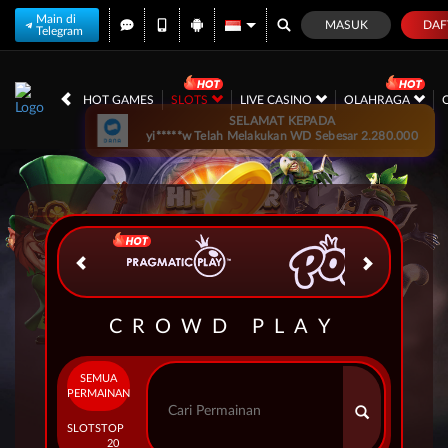
Main di
MASUK
DAF
Telegram
IDR
12,746,560,
HOT GAMES
SLOTS
LIVE CASINO
OLAHRAGA
SELAMAT KEPADA
yi*****w Telah Melakukan WD Sebesar 2.280.000
CROWD PLAY
SEMUA
PERMAINAN
SLOTS
TOP
20