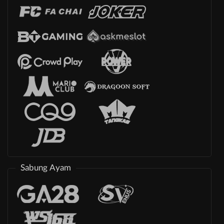
Sabung Ayam