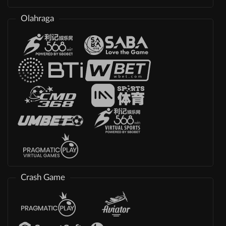
Olahraga
Crash Game