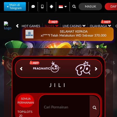
Main di
MASUK
DAF
Telegram
IDR
12,670,677,
HOT GAMES
SLOTS
LIVE CASINO
OLAHRAGA
SELAMAT KEPADA
xi****f Telah Melakukan WD Sebesar 370.000
JILI
SEMUA
PERMAINAN
TOP
SLOTS
20