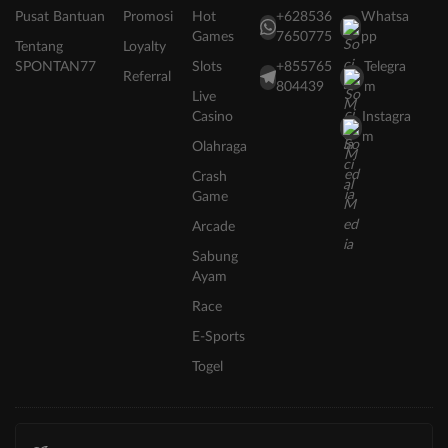
Pusat Bantuan
Promosi
Hot
+628536
Whatsa
Games
7650775
pp
Tentang
Loyalty
SPONTAN77
Slots
+855765
Telegra
Referral
804439
m
Live
Casino
Instagra
m
Olahraga
Crash
Game
Arcade
Sabung
Ayam
Race
E-Sports
Togel