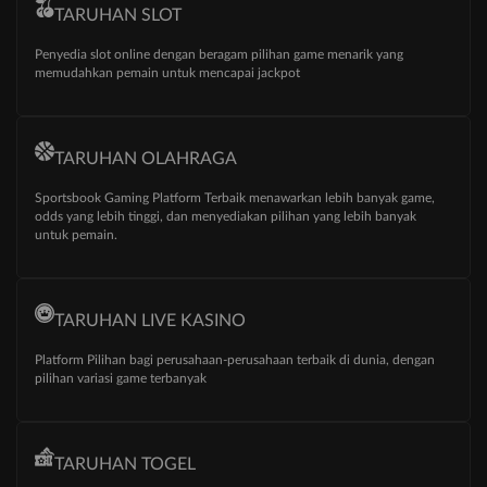
TARUHAN SLOT
Penyedia slot online dengan beragam pilihan game menarik yang
memudahkan pemain untuk mencapai jackpot
TARUHAN OLAHRAGA
Sportsbook Gaming Platform Terbaik menawarkan lebih banyak game,
odds yang lebih tinggi, dan menyediakan pilihan yang lebih banyak
untuk pemain.
TARUHAN LIVE KASINO
Platform Pilihan bagi perusahaan-perusahaan terbaik di dunia, dengan
pilihan variasi game terbanyak
TARUHAN TOGEL