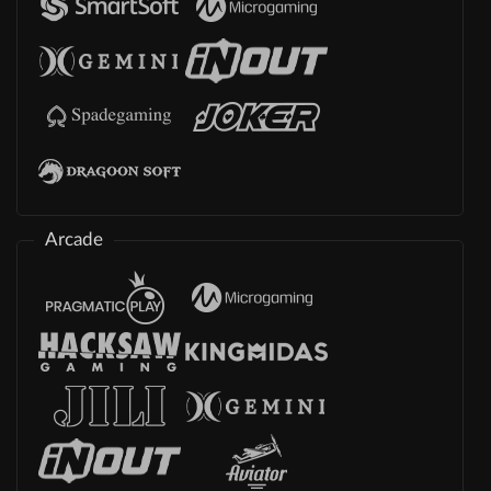
Arcade