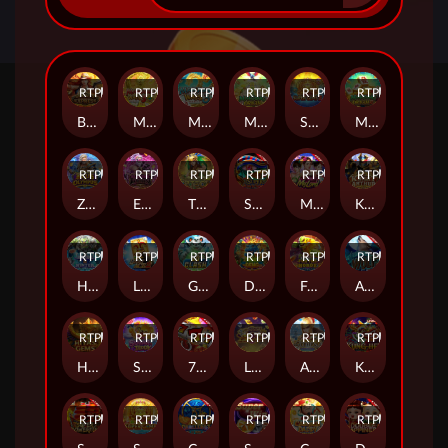
RTP
96%
RTP
RTP
RTP
95%
RTP
98%
RTP
96%
BOUNTY EXPRESS
MAHJONG WAYS 3+
MAHJONG WAYS 3
MAHJONG：ORIGIN
SUPER GEMS 2
MAHJONG: ORIGIN 2
RTP
98%
RTP
97%
RTP
96%
RTP
RTP
95%
RTP
96%
ZEUS OF OLYMPUS
ELECTRIC ZEUS
TREASURES OF AZTEC Z
SUPER AWESOME
My Lord
KNIGHT ARTHUR
RTP
95%
RTP
95%
RTP
96%
RTP
95%
RTP
95%
RTP
95%
Horde 2 Winter
LUCKY ACE 2
Go Clash
Deng Deng
For The Horde
Aurora Wolf
RTP
95%
RTP
RTP
RTP
RTP
RTP
83%
HIYAS GEMS
SUGAR TEDDY
777
LUCKY ACE
ATHENA LUCKY SPREAD
Kung Hei
RTP
RTP
86%
RTP
RTP
RTP
RTP
90%