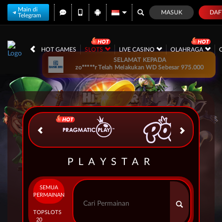
Main di
MASUK
DAF
Telegram
IDR
12,733,295,
HOT GAMES
SLOTS
LIVE CASINO
OLAHRAGA
SELAMAT KEPADA
zo*****r Telah Melakukan WD Sebesar 975.000
PLAYSTAR
SEMUA
PERMAINAN
TOP
SLOTS
20