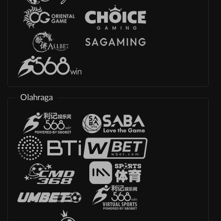
Olahraga