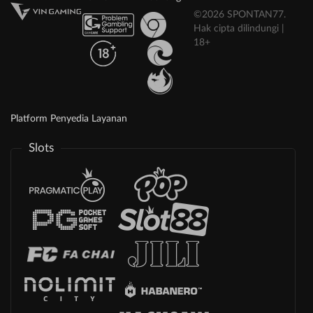
©2026 SPONTAN77.
Hak cipta dilindungi |
18+
Platform Penyedia Layanan
Slots