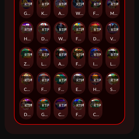
RTP
90%
RTP
RTP
95%
RTP
87%
RTP
94%
RTP
82%
Golden Zongzi
KungFu
Athena
Werewolf
FEATURE BUY・SUPER POWERFUL
Moon Festival
RTP
81%
RTP
90%
RTP
79%
RTP
87%
RTP
91%
RTP
93%
Hand Of God
Dragon Boat Festival
Wu Xia
Fortune God
DA FU GUI
Vampire
RTP
82%
RTP
93%
RTP
80%
RTP
83%
RTP
92%
RTP
82%
ZUMA
Love
Alchemy
Fortune Bull
India Treasure
Lucky Panda
RTP
82%
RTP
86%
RTP
91%
RTP
85%
RTP
86%
RTP
87%
China Empress
Face Off
Fish Prawn Crab
Elephant
Halloween
Santa Claus
RTP
87%
RTP
82%
RTP
91%
RTP
85%
RTP
89%
DIAO CHAN FA DA CAI
GOLDEN JADE
Crazy 777
FEATURE BUY・CHRISTMAS EXPRESS
Chef Husky