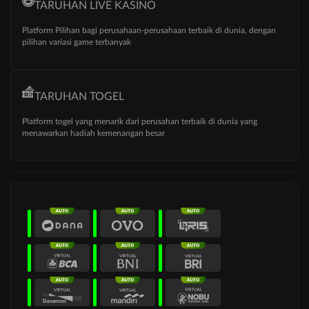
TARUHAN LIVE KASINO
Platform Pilihan bagi perusahaan-perusahaan terbaik di dunia, dengan
pilihan variasi game terbanyak
TARUHAN TOGEL
Platform togel yang menarik dari perusahan terbaik di dunia yang
menawarkan hadiah kemenangan besar