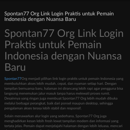
Spontan77 Org Link Login Praktis untuk Pemain
Indonesia dengan Nuansa Baru
Spontan77 Org Link Login
Praktis untuk Pemain
Indonesia dengan Nuansa
Baru
Spontan77
Org menjadi pilihan link login praktis untuk pemain Indonesia yang
membutuhkan akses lebih mudah, cepat, dan nyaman setiap hari. Dengan
tampilan bernuansa baru, halaman ini dirancang lebih rapi agar pengguna bisa
langsung menemukan jalur masuk tanpa harus melewati proses rumit.
Desainnya yang ringan juga membuat Spontan77 Org lebih mudah dibuka
melalui berbagai perangkat, baik dari ponsel maupun desktop, sehingga
pengalaman akses terasa lebih stabil dan responsif.
Selain menawarkan alur login yang sederhana, Spontan77 Org juga
menghadirkan kesan lebih fresh lewat tampilan modern dan informasi yang
tertata jelas. Pemain dapat menjelajahi halaman dengan lebih leluasa, mencari