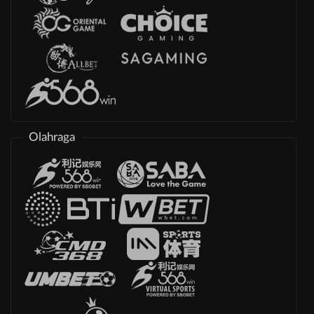
Olahraga