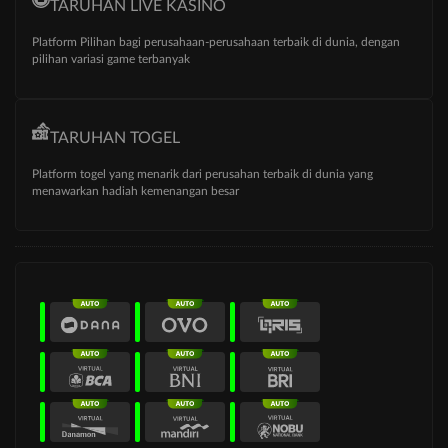
TARUHAN LIVE KASINO
Platform Pilihan bagi perusahaan-perusahaan terbaik di dunia, dengan
pilihan variasi game terbanyak
TARUHAN TOGEL
Platform togel yang menarik dari perusahan terbaik di dunia yang
menawarkan hadiah kemenangan besar