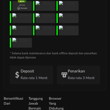
* Selama bank maintenance dan bank offline deposit dan penarikan
tidak dapat diproses
Deposit
Penarikan
Rata-rata 1 Menit
Rata-rata 3 Menit
Bersertifikasi
Tanggung
Browser
Dari
Jawab
Yang
Bermain
Didukung