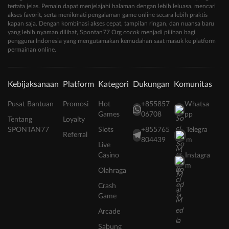
tertata jelas. Pemain dapat menjelajahi halaman dengan lebih leluasa, mencari
akses favorit, serta menikmati pengalaman game online secara lebih praktis
kapan saja. Dengan kombinasi akses cepat, tampilan ringan, dan nuansa baru
yang lebih nyaman dilihat, Spontan77 Org cocok menjadi pilihan bagi
pengguna Indonesia yang mengutamakan kemudahan saat masuk ke platform
permainan online.
Kebijaksanaan
Platform
Kategori
Dukungan
Komunitas
Pusat Bantuan
Promosi
Hot
+855857
Whatsa
Games
06708
pp
Tentang
Loyalty
SPONTAN77
Slots
+855765
Telegra
Referral
804439
m
Live
Casino
Instagra
m
Olahraga
Crash
Game
Arcade
Sabung