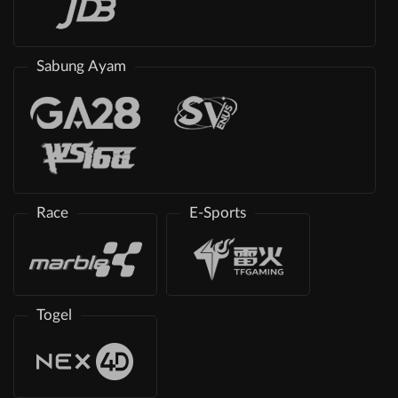
Sabung Ayam
Race
E-Sports
Togel