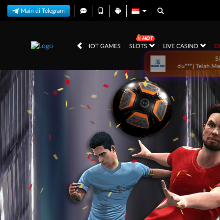
Main di Telegram
HOT GAMES
SLOTS
LIVE CASINO
O
S
du***j Telah M