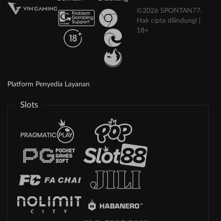
©2026 SPONTAN77.
Hak cipta dilindungi |
18+
Platform Penyedia Layanan
Slots