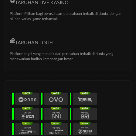
TARUHAN LIVE KASINO
Platform Pilihan bagi perusahaan-perusahaan terbaik di dunia, dengan
pilihan variasi game terbanyak
TARUHAN TOGEL
Platform togel yang menarik dari perusahan terbaik di dunia yang
menawarkan hadiah kemenangan besar