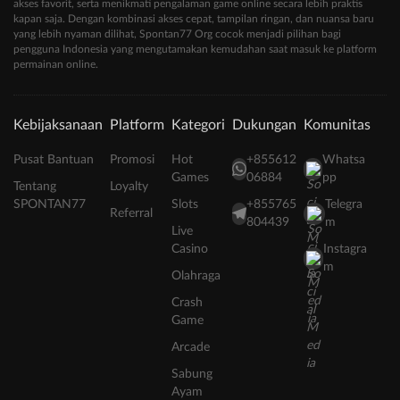
akses favorit, serta menikmati pengalaman game online secara lebih praktis
kapan saja. Dengan kombinasi akses cepat, tampilan ringan, dan nuansa baru
yang lebih nyaman dilihat, Spontan77 Org cocok menjadi pilihan bagi
pengguna Indonesia yang mengutamakan kemudahan saat masuk ke platform
permainan online.
Kebijaksanaan
Platform
Kategori
Dukungan
Komunitas
Pusat Bantuan
Promosi
Hot
+855612
Whatsa
Games
06884
pp
Tentang
Loyalty
SPONTAN77
Slots
+855765
Telegra
Referral
804439
m
Live
Casino
Instagra
m
Olahraga
Crash
Game
Arcade
Sabung
Ayam